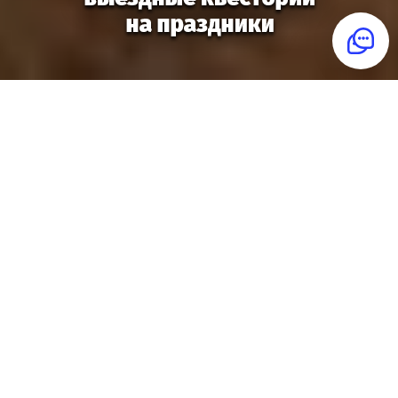
Распределенная команда?
Играйте в квестории онлайн!
Подробнее
Квестория
— игра для праздника, когда
хочется удивить гостей и попробовать
что-то новое. Домой, в офис, школу или
кафе приедет ведущий с игрой, и гости
перевоплотятся в героев, например,
детектива.