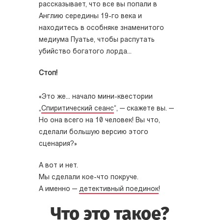
рассказывает, что все вы попали в
Англию середины 19-го века и
находитесь в особняке знаменитого
медиума Пуатье, чтобы распутать
убийство богатого лорда...
Стоп!
«Это же... начало мини-квестории
„
Спиритический сеанс
“, — скажете вы. —
Но она всего на 10 человек! Вы что,
сделали большую версию этого
сценария?»
А вот и нет.
Мы сделали кое-что покруче.
А именно —
детективный поединок
!
Что это такое?