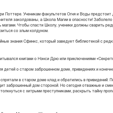
рри Поттере. Ученикам факультетов Огня и Воды предстоит 
чителя заколдованы, а Школа Магии в опасности! Заболело 
ь магами. Чтобы спасти Школу, ученики должны сварить ред
азиться со злым колдуном.
айные знания Сфинкс, который заведует библиотекой с редк
читывался книгами о Нэнси Дрю или приключениями «Секрет
я детей о старом заброшенном доме, привидениях и конечно
спрятали в старом доме клад и обратились в привидений. П
дит заброшенный дом стороной. Но сегодня отважные и см
столкнуться с хитрыми преступниками, раскрыть тайну проп