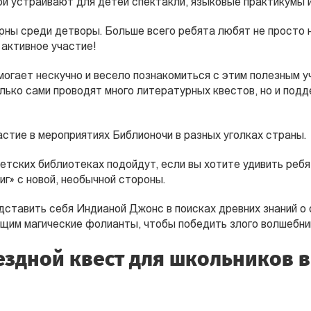
ри устраивают для детей спектакли, языковые практикумы 
рны среди детворы. Больше всего ребята любят не просто 
 активное участие!
могает нескучно и весело познакомиться с этим полезным 
олько сами проводят много литературных квестов, но и по
стие в мероприятиях Библионочи в разных уголках страны.
тских библиотеках подойдут, если вы хотите удивить ребя
иг» с новой, необычной стороны.
дставить себя Индианой Джонс в поисках древних знаний о
ющим магические фолианты, чтобы победить злого волшебни
здной квест для школьников в