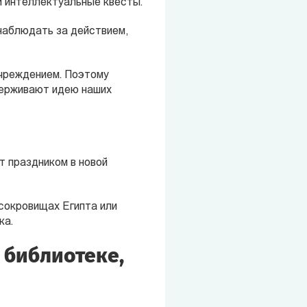
и интеллектуальные квесты.
наблюдать за действием,
учреждением. Поэтому
ддерживают идею наших
т праздником в новой
 сокровищах Египта или
ка.
 библиотеке,