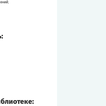
ений;
:
иблиотеке: