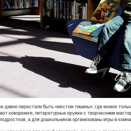
е давно перестали быть «местом тишины», где можно только
ают коворкинги, литературные кружки с творческими масте
подростков, а для дошкольников организованы игры в комна