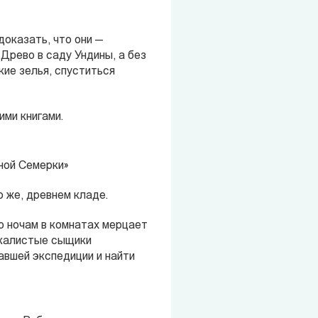
доказать, что они —
Древо в саду Ундины, а без
кие зелья, спуститься
ими книгами.
ной Семерки»
 же, древнем кладе.
о ночам в комнатах мерцает
екалистые сыщики
авшей экспедиции и найти