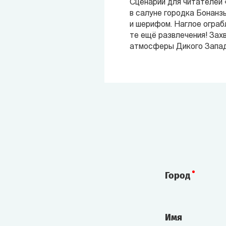
Сценарий для читателей 
в салуне городка Бонанз
и шерифом. Наглое ограб
те ещё развлечения! Зах
атмосферы Дикого Запад
Город
Имя