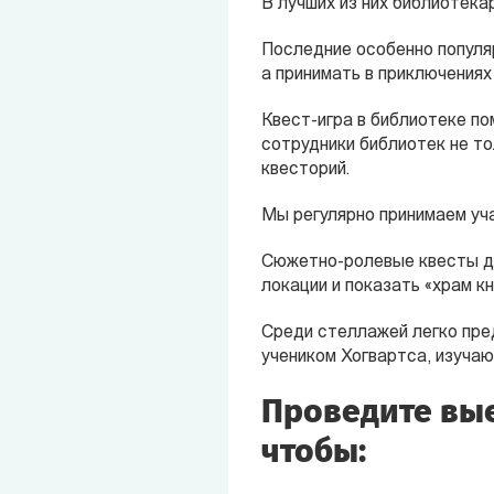
В лучших из них библиотека
Последние особенно популя
а принимать в приключениях
Квест-игра в библиотеке по
сотрудники библиотек не т
квесторий.
Мы регулярно принимаем уча
Сюжетно-ролевые квесты де
локации и показать «храм кн
Среди стеллажей легко пре
учеником Хогвартса, изуча
Проведите вые
чтобы: