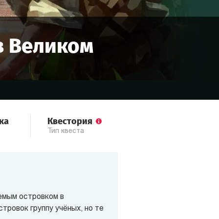
в
Великом
ка
Квестория
Тип квеста
емым островком в
тровок группу учёных, но те