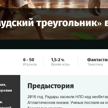
удский треугольник
» 
6
-
50
1,5-2
ч.
Фантасти
Игроков
Время игры
Тематика
Предыстория
ние,
героями
2016 год. Радары засекли НЛО над необита
и.
Атлантическом океане. Ученые послали на ос