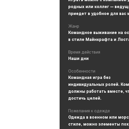
Играть можно с компанией 
родных или коллег — ведущ
приедет в удобное для вас 
Жанр
Командное выживание на о
в стиле Майнкрафта и Лост
Время действия
Наши дни
Особенности
Командная игра без
индивидуальных ролей. Ко
должны работать вместе, ч
достичь целей.
Пожелания к одежде
Одежда в военном или мор
стиле, можно элементы по