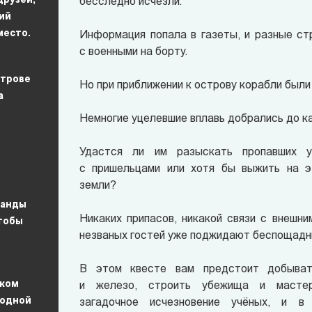
друзей,
бесследно исчезли.
ий
место.
Информация попала в газеты, и разные ст
с военными на борту.
строве
Но при приближении к острову корабли были
а
Немногие уцелевшие вплавь добрались до ка
Удастся ли им разыскать пропавших у
с пришельцами или хотя бы выжить на э
земли?
манды
Никаких припасов, никакой связи с внешни
тобы
незваных гостей уже поджидают беспощадн
В
этом квесте
вам предстоит добывать
ском
и железо, строить убежища и мастер
ходной
загадочное исчезновение учёных, и в