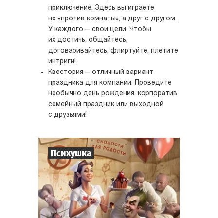
приключение. Здесь вы играете
не «против комнаты», а друг с другом.
У каждого — свои цели. Чтобы
их достичь, общайтесь,
договаривайтесь, флиртуйте, плетите
интриги!
Квестория — отличный вариант
праздника для компании. Проведите
необычно день рождения, корпоратив,
семейный праздник или выходной
с друзьями!
Психушка
8
-
18
Игроков
2-3
ч.
Время игры