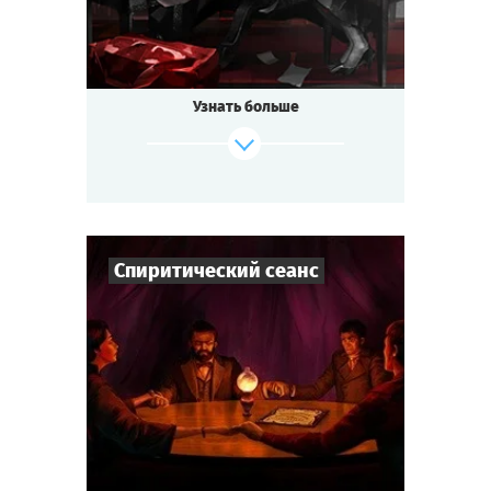
Узнать больше
Спиритический сеанс
7
-
10
Игроков
1-2
ч.
Время игры
Детектив
Тематика
Cыграть
Смотреть сценарий
Мини-квестория
Тип квеста
Лондон, 1872 год.